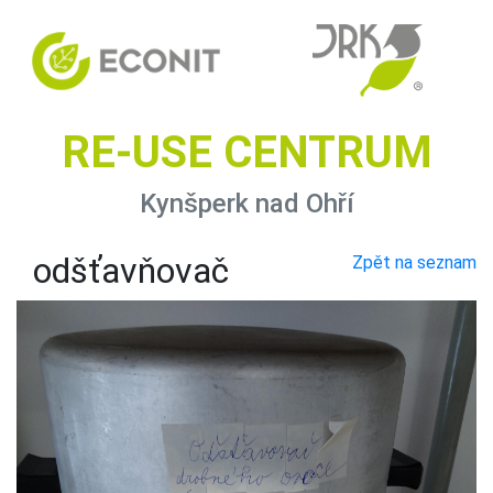
RE-USE CENTRUM
Kynšperk nad Ohří
odšťavňovač
Zpět na seznam